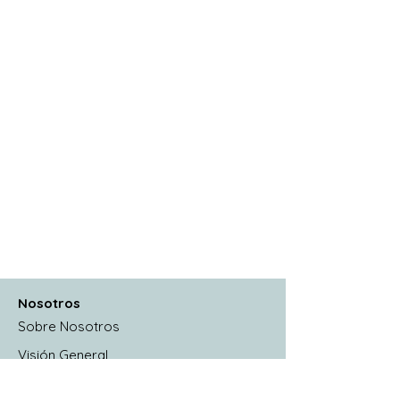
Nosotros
Sobre Nosotros
Visión General
Génesis del Proyecto